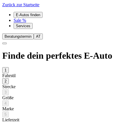
Zurück zur Startseite
E-Autos finden
Sale %
Services
Beratungstermin
AT
Finde dein perfektes E-Auto
1
Fahrstil
2
Strecke
3
Größe
4
Marke
5
Lieferzeit