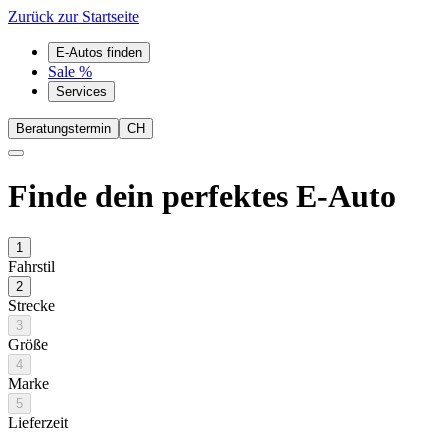
Zurück zur Startseite
E-Autos finden
Sale %
Services
Beratungstermin
CH
Finde dein perfektes E-Auto
1
Fahrstil
2
Strecke
3
Größe
4
Marke
5
Lieferzeit