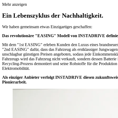
Mehr anzeigen
Mag. Andreas Mutter, Bakk. MBA
Ein Lebenszyklus der Nachhaltigkeit.
Wir haben gemeinsam etwas Einzigartiges geschaffen:
Das revolutionäre "EASING" Modell von INSTADRIVE definiert 
Mit dem "1st EASING" erleben Kunden den Luxus eines brandneuen E-
"2nd EASING" dafür, dass das Fahrzeug als erstklassiger Jungwage
unschlagbar günstigen Preisen angeboten, sodass jede Einkommenskla
Fahrzeugs wird das Fahrzeug nicht verkauft, sondern dessen Batterie
Recycling-Prozess demontiert und seine Rohstoffe für die Produktio
Elektromobilität.
Als einziger Anbieter verfolgt INSTADRIVE diesen zukunftsweis
Pionierarbeit.