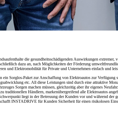
saufenthalte die gesundheitsschädigenden Auswirkungen extremer, v
ie schließlich dazu an, nach Möglichkeiten der Förderung umweltfreu
ieren und Elektromobilität für Private und Unternehmen einfach und lei
in Sorglos-Paket zur Anschaffung von Elektroautos zur Verfügung ste
abwicklung etc. All diese Leistungen sind durch eine attraktive Monat
zeuges Sorgen machen müssen, gleichzeitig aber ihr eigenes Neufahrze
 traditionellen Händlern, markenübergreifend alle Elektroautos angebo
in Schwerpunkt liegt in der Betreuung der Kunden vor und während de
hafft INSTADRIVE für Kunden Sicherheit für einen risikolosen Einstie