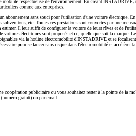
e mobilité respectueuse de l'environnement. En créant INSTADRIVE, ils s
particuliers comme aux entreprises.
un abonnement sans souci pour l'utilisation d'une voiture électrique. 
es subventions, etc. Toutes ces prestations sont couvertes par une mensuali
à estimer. Il leur suffit de configurer la voiture de leurs rêves et de l'uti
de voitures électriques sont proposés et ce, quelle que soit la marque. L
 joignables via la hotline électromobilité d'INSTADRIVE et se focalisen
ssaire pour se lancer sans risque dans l'électromobilité et accélèrer la 
oopération publicitaire ou vous souhaitez rester à la pointe de la mob
(numéro gratuit) ou par email