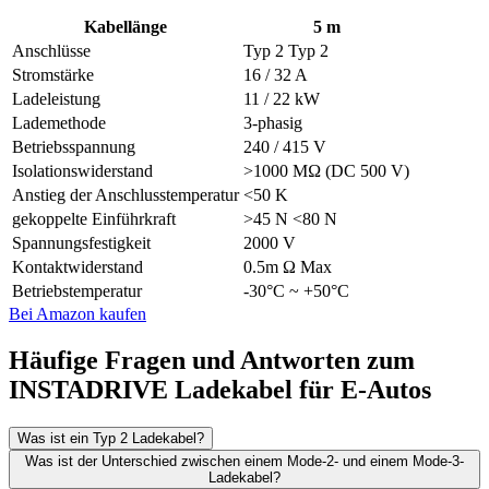
Kabellänge
5 m
Anschlüsse
Typ 2 Typ 2
Stromstärke
16 / 32 A
Ladeleistung
11 / 22 kW
Lademethode
3-phasig
Betriebsspannung
240 / 415 V
Isolationswiderstand
>1000 MΩ (DC 500 V)
Anstieg der Anschlusstemperatur
<50 K
gekoppelte Einführkraft
>45 N <80 N
Spannungsfestigkeit
2000 V
Kontaktwiderstand
0.5m Ω Max
Betriebstemperatur
-30°C ~ +50°C
Bei Amazon kaufen
Häufige Fragen und Antworten zum
INSTADRIVE Ladekabel für E-Autos
Was ist ein Typ 2 Ladekabel?
Was ist der Unterschied zwischen einem Mode-2- und einem Mode-3-
Ladekabel?