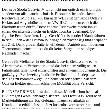
Der neue Skoda Octavia iV wird nicht nur optisch ein Highlight,
sondern vor allem auch technisch. Besonders beeindruckend: die
Reichweite. Mit bis zu 700 km nach WLTP ist der Skoda Octavia
Elektro auf Augenhöhe mit dem VW ID.7, mit dem er sich die
Plattform teilen dürfte. Diese enorme Reichweite macht ihn zu
einem der alltagstauglichsten Elektro-Kombis überhaupt. Ob
tägliche Pendelstrecken, lange Geschäftsreisen oder Urlaubsfahrten
in den Süden – der Octavia iV bringt dich zuverlässig und entspannt
ans Ziel. Dank großer Batterie, effizientem Antrieb und modernem
Thermomanagement musst du dir keine Sorgen um ständiges
Nachladen machen.
Gerade für Vielfahrer ist der Skoda Octavia Elektro eine echte
Alternative zum Verbrenner – und das bei einem völlig neuen
Fahrgefühl: leise, lokal emissionsfrei und angenehm dynamisch. Die
großzügige Reichweite gibt dir die Freiheit, ohne Ladepausen durch
den Tag zu kommen – egal, ob beruflich oder privat. Mit dem
Octavia Elektro gelingt nachhaltige Mobilität ohne Verzicht.
Bei INSTADRIVE kannst du dir dieses Modell schon heute als
zukünftigen Gebrauchtwagen sichern. Der Octavia iV wird nach
Markteinführung als Top-Gebrauchtwagen zu attraktiven
Konditionen erhältlich sein. Jetzt kostenlos vorreservieren – und