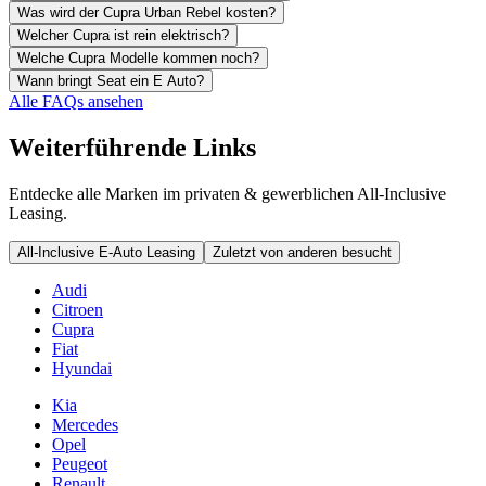
Was wird der Cupra Urban Rebel kosten?
Welcher Cupra ist rein elektrisch?
Welche Cupra Modelle kommen noch?
Wann bringt Seat ein E Auto?
Alle FAQs ansehen
Weiterführende Links
Entdecke alle Marken im privaten & gewerblichen All-Inclusive
Leasing.
All-Inclusive E-Auto Leasing
Zuletzt von anderen besucht
Audi
Citroen
Cupra
Fiat
Hyundai
Kia
Mercedes
Opel
Peugeot
Renault