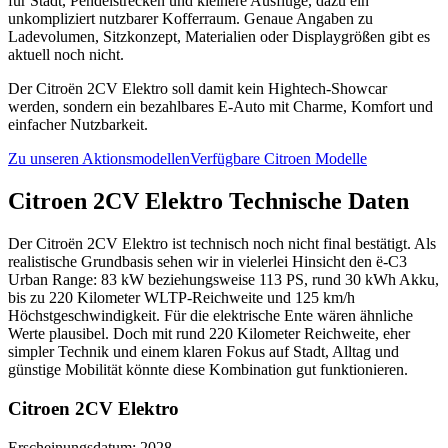
für Stadt, Pendelstrecken und kleinere Ausflüge, dazu ein
unkompliziert nutzbarer Kofferraum. Genaue Angaben zu
Ladevolumen, Sitzkonzept, Materialien oder Displaygrößen gibt es
aktuell noch nicht.
Der Citroën 2CV Elektro soll damit kein Hightech-Showcar
werden, sondern ein bezahlbares E-Auto mit Charme, Komfort und
einfacher Nutzbarkeit.
Zu unseren Aktionsmodellen
Verfügbare Citroen Modelle
Citroen 2CV Elektro Technische Daten
Der Citroën 2CV Elektro ist technisch noch nicht final bestätigt. Als
realistische Grundbasis sehen wir in vielerlei Hinsicht den ë-C3
Urban Range: 83 kW beziehungsweise 113 PS, rund 30 kWh Akku,
bis zu 220 Kilometer WLTP-Reichweite und 125 km/h
Höchstgeschwindigkeit. Für die elektrische Ente wären ähnliche
Werte plausibel. Doch mit rund 220 Kilometer Reichweite, eher
simpler Technik und einem klaren Fokus auf Stadt, Alltag und
günstige Mobilität könnte diese Kombination gut funktionieren.
Citroen 2CV Elektro
Erscheinungsdatum: 2028