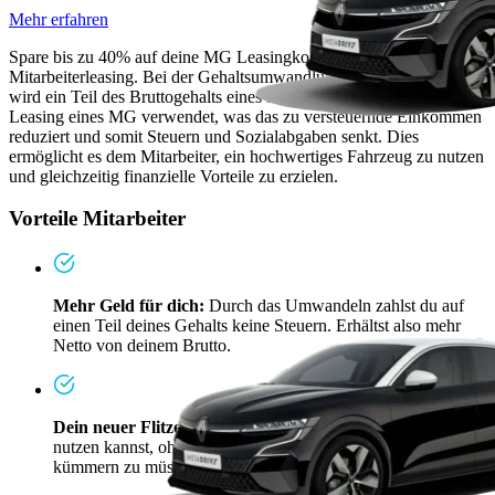
Mehr erfahren
Spare bis zu 40% auf deine MG Leasingkosten mit dem
Mitarbeiterleasing. Bei der Gehaltsumwandlung für MG Leasing
wird ein Teil des Bruttogehalts eines Mitarbeiters direkt für das
Leasing eines MG verwendet, was das zu versteuernde Einkommen
reduziert und somit Steuern und Sozialabgaben senkt. Dies
ermöglicht es dem Mitarbeiter, ein hochwertiges Fahrzeug zu nutzen
und gleichzeitig finanzielle Vorteile zu erzielen.
Vorteile Mitarbeiter
Mehr Geld für dich:
Durch das Umwandeln zahlst du auf
einen Teil deines Gehalts keine Steuern. Erhältst also mehr
Netto von deinem Brutto.
Dein neuer Flitzer:
Ein E-Firmenwagen, den du auch privat
nutzen kannst, ohne dich um Versicherung und Steuern
kümmern zu müssen.