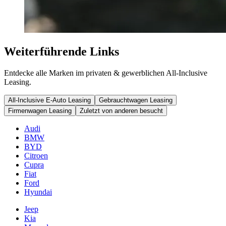
Weiterführende Links
Entdecke alle Marken im privaten & gewerblichen All-Inclusive
Leasing.
All-Inclusive E-Auto Leasing
Gebrauchtwagen Leasing
Firmenwagen Leasing
Zuletzt von anderen besucht
Audi
BMW
BYD
Citroen
Cupra
Fiat
Ford
Hyundai
Jeep
Kia