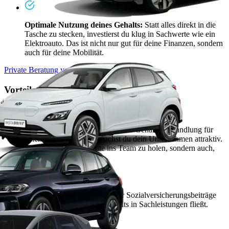
Optimale Nutzung deines Gehalts:
Statt alles direkt in die
Tasche zu stecken, investierst du klug in Sachwerte wie ein
Elektroauto. Das ist nicht nur gut für deine Finanzen, sondern
auch für deine Mobilität.
Private Beratung vereinbaren
Vorteile Unternehmer
Arbeitgeber des Jahres:
Mit der Gehaltsumwandlung für
einen E-Firmenwagen machst du dein Unternehmen attraktiv.
Das hilft nicht nur, Leute ins Team zu holen, sondern auch,
sie zu halten.
Geringere Abgaben:
Weniger Sozialversicherungsbeiträge
zahlen, weil ein Teil des Gehalts in Sachleistungen fließt.