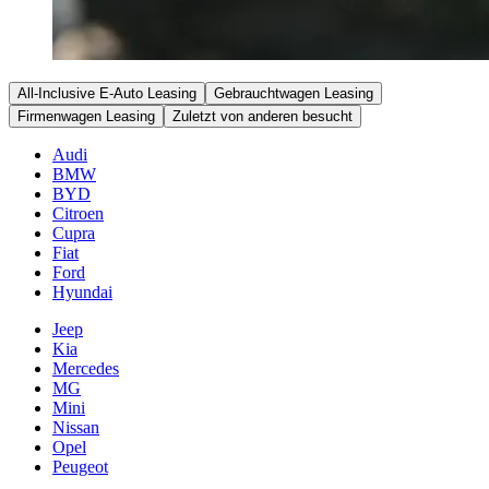
All-Inclusive E-Auto Leasing
Gebrauchtwagen Leasing
Firmenwagen Leasing
Zuletzt von anderen besucht
Audi
BMW
BYD
Citroen
Cupra
Fiat
Ford
Hyundai
Jeep
Kia
Mercedes
MG
Mini
Nissan
Opel
Peugeot