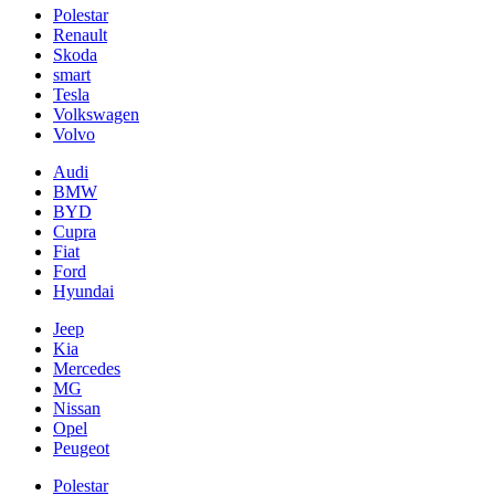
Polestar
Renault
Skoda
smart
Tesla
Volkswagen
Volvo
Audi
BMW
BYD
Cupra
Fiat
Ford
Hyundai
Jeep
Kia
Mercedes
MG
Nissan
Opel
Peugeot
Polestar