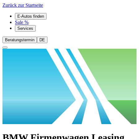
Zurück zur Startseite
E-Autos finden
Sale %
Services
Beratungstermin
DE
BMW Firmenwagen Leasing