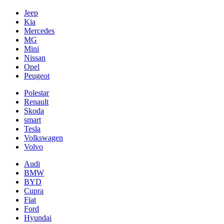
Jeep
Kia
Mercedes
MG
Mini
Nissan
Opel
Peugeot
Polestar
Renault
Skoda
smart
Tesla
Volkswagen
Volvo
Audi
BMW
BYD
Cupra
Fiat
Ford
Hyundai