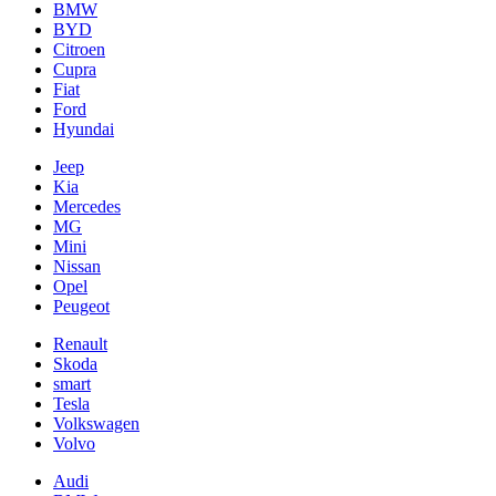
BMW
BYD
Citroen
Cupra
Fiat
Ford
Hyundai
Jeep
Kia
Mercedes
MG
Mini
Nissan
Opel
Peugeot
Renault
Skoda
smart
Tesla
Volkswagen
Volvo
Audi