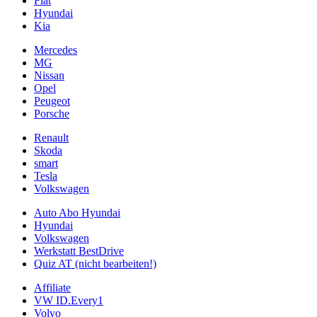
Fiat
Hyundai
Kia
Mercedes
MG
Nissan
Opel
Peugeot
Porsche
Renault
Skoda
smart
Tesla
Volkswagen
Auto Abo Hyundai
Hyundai
Volkswagen
Werkstatt BestDrive
Quiz AT (nicht bearbeiten!)
Affiliate
VW ID.Every1
Volvo