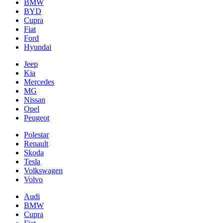
BMW
BYD
Cupra
Fiat
Ford
Hyundai
Jeep
Kia
Mercedes
MG
Nissan
Opel
Peugeot
Polestar
Renault
Skoda
Tesla
Volkswagen
Volvo
Audi
BMW
Cupra