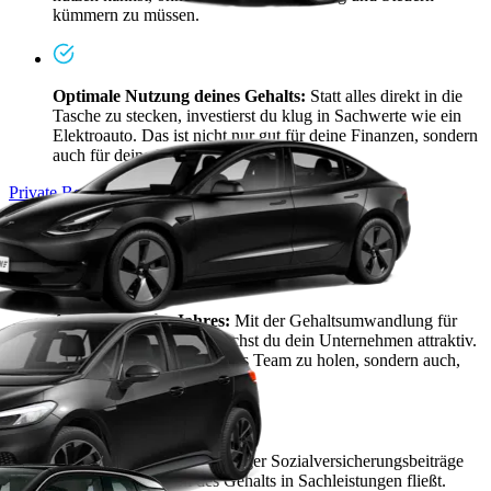
kümmern zu müssen.
Optimale Nutzung deines Gehalts:
Statt alles direkt in die
Tasche zu stecken, investierst du klug in Sachwerte wie ein
Elektroauto. Das ist nicht nur gut für deine Finanzen, sondern
auch für deine Mobilität.
Private Beratung vereinbaren
Vorteile Unternehmer
Arbeitgeber des Jahres:
Mit der Gehaltsumwandlung für
einen E-Firmenwagen machst du dein Unternehmen attraktiv.
Das hilft nicht nur, Leute ins Team zu holen, sondern auch,
sie zu halten.
Geringere Abgaben:
Weniger Sozialversicherungsbeiträge
zahlen, weil ein Teil des Gehalts in Sachleistungen fließt.