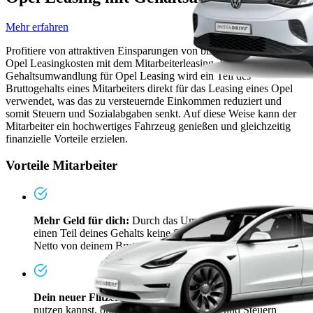
Mehr erfahren
Profitiere von attraktiven Einsparungen von bis zu 50% auf deine
Opel Leasingkosten mit dem Mitarbeiterleasing. Durch die
Gehaltsumwandlung für Opel Leasing wird ein Teil des
Bruttogehalts eines Mitarbeiters direkt für das Leasing eines Opel
verwendet, was das zu versteuernde Einkommen reduziert und
somit Steuern und Sozialabgaben senkt. Auf diese Weise kann der
Mitarbeiter ein hochwertiges Fahrzeug genießen und gleichzeitig
finanzielle Vorteile erzielen.
Vorteile Mitarbeiter
Mehr Geld für dich:
Durch das Umwandeln zahlst du auf
einen Teil deines Gehalts keine Steuern. Erhältst also mehr
Netto von deinem Brutto.
Dein neuer Flitzer:
Ein E-Firmenwagen, den du auch privat
nutzen kannst, ohne dich um Versicherung und Steuern