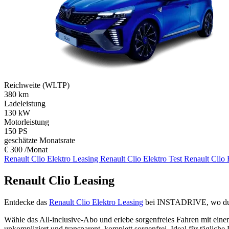
Reichweite (WLTP)
380
km
Ladeleistung
130
kW
Motorleistung
150
PS
geschätzte Monatsrate
€ 300 /Monat
Renault Clio Elektro Leasing
Renault Clio Elektro Test
Renault Clio 
Renault Clio Leasing
Entdecke das
Renault Clio Elektro Leasing
bei INSTADRIVE, wo du ni
Wähle das All-inclusive-Abo und erlebe sorgenfreies Fahren mit eine
unkompliziert und transparent, komplett sorgenfrei.
Ideal für täglich