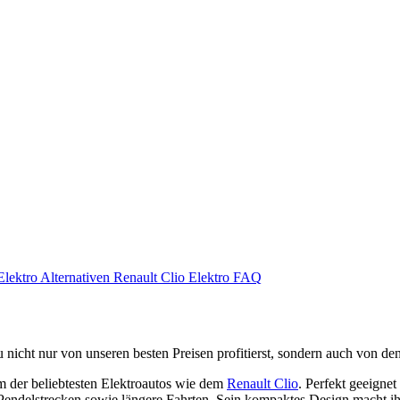
Elektro Alternativen
Renault Clio Elektro FAQ
cht nur von unseren besten Preisen profitierst, sondern auch von d
m der beliebtesten Elektroautos wie dem
Renault Clio
. Perfekt geeigne
e Pendelstrecken sowie längere Fahrten. Sein kompaktes Design macht i