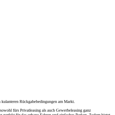
en kulanteren Rückgabebedingungen am Markt.
t sowohl fürs Privatleasing als auch Gewerbeleasing ganz
hn perfekt für das urbane Fahren und einfaches Parken. Zudem bietet