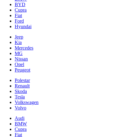
BYD
Cupra
Fiat
Ford
Hyundai
Jeep
Kia
Mercedes
MG
Nissan
Opel
Peugeot
Polestar
Renault
Skoda
Tesla
Volkswagen
Volvo
Audi
BMW
Cupra
Fiat