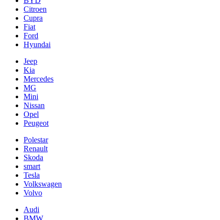
BYD
Citroen
Cupra
Fiat
Ford
Hyundai
Jeep
Kia
Mercedes
MG
Mini
Nissan
Opel
Peugeot
Polestar
Renault
Skoda
smart
Tesla
Volkswagen
Volvo
Audi
BMW