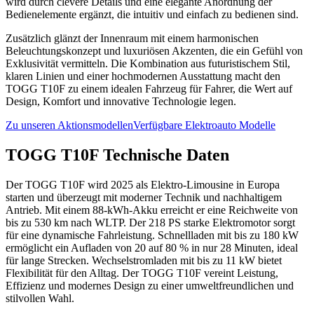
wird durch clevere Details und eine elegante Anordnung der
Bedienelemente ergänzt, die intuitiv und einfach zu bedienen sind.
Zusätzlich glänzt der Innenraum mit einem harmonischen
Beleuchtungskonzept und luxuriösen Akzenten, die ein Gefühl von
Exklusivität vermitteln. Die Kombination aus futuristischem Stil,
klaren Linien und einer hochmodernen Ausstattung macht den
TOGG T10F zu einem idealen Fahrzeug für Fahrer, die Wert auf
Design, Komfort und innovative Technologie legen.
Zu unseren Aktionsmodellen
Verfügbare Elektroauto Modelle
TOGG T10F Technische Daten
Der TOGG T10F wird 2025 als Elektro-Limousine in Europa
starten und überzeugt mit moderner Technik und nachhaltigem
Antrieb. Mit einem 88-kWh-Akku erreicht er eine Reichweite von
bis zu 530 km nach WLTP. Der 218 PS starke Elektromotor sorgt
für eine dynamische Fahrleistung. Schnellladen mit bis zu 180 kW
ermöglicht ein Aufladen von 20 auf 80 % in nur 28 Minuten, ideal
für lange Strecken. Wechselstromladen mit bis zu 11 kW bietet
Flexibilität für den Alltag. Der TOGG T10F vereint Leistung,
Effizienz und modernes Design zu einer umweltfreundlichen und
stilvollen Wahl.