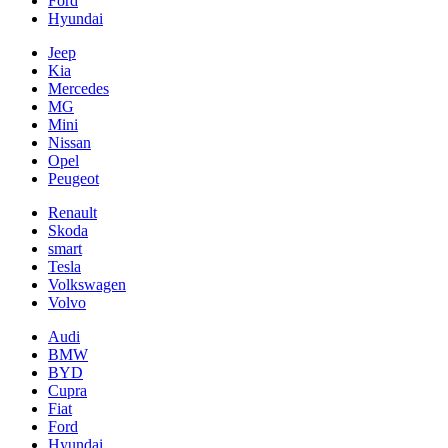
Ford
Hyundai
Jeep
Kia
Mercedes
MG
Mini
Nissan
Opel
Peugeot
Renault
Skoda
smart
Tesla
Volkswagen
Volvo
Audi
BMW
BYD
Cupra
Fiat
Ford
Hyundai