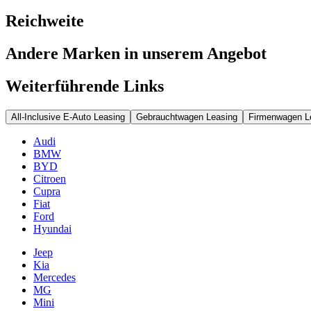
Reichweite
Andere Marken in unserem Angebot
Weiterführende Links
All-Inclusive E-Auto Leasing
Gebrauchtwagen Leasing
Firmenwagen L
Audi
BMW
BYD
Citroen
Cupra
Fiat
Ford
Hyundai
Jeep
Kia
Mercedes
MG
Mini