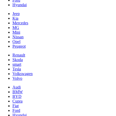
Ford
Hyundai
Jeep
Kia
Mercedes
MG
Mini
Nissan
Opel
Peugeot
Renault
Skoda
smart
Tesla
Volkswagen
Volvo
Audi
BMW
BYD
Cupra
Fiat
Ford
Hyundai