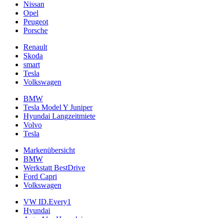
Nissan
Opel
Peugeot
Porsche
Renault
Skoda
smart
Tesla
Volkswagen
BMW
Tesla Model Y Juniper
Hyundai Langzeitmiete
Volvo
Tesla
Markenübersicht
BMW
Werkstatt BestDrive
Ford Capri
Volkswagen
VW ID.Every1
Hyundai