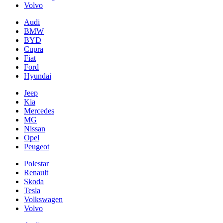
Volvo
Audi
BMW
BYD
Cupra
Fiat
Ford
Hyundai
Jeep
Kia
Mercedes
MG
Nissan
Opel
Peugeot
Polestar
Renault
Skoda
Tesla
Volkswagen
Volvo