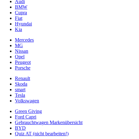
Audi
BMW
Cupra
Fiat
Hyundai
Kia
Mercedes
MG
Nissan
Opel
Peugeot
Porsche
Renault
Skoda
smart
Tesla
Volkswagen
Green Giving
Ford Capri
Gebrauchtwagen Markenübersicht
BYD
Quiz AT (nicht bearbeiten!)