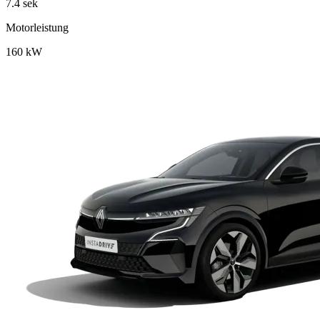
7.4
sek
Motorleistung
160
kW