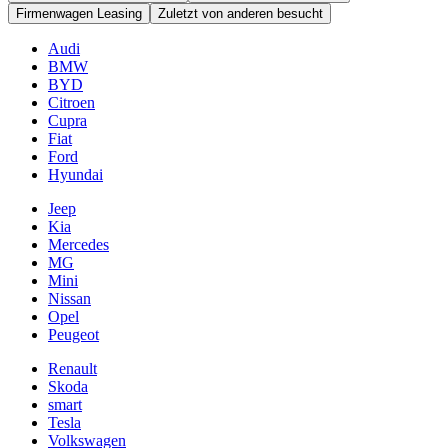
Firmenwagen Leasing
Zuletzt von anderen besucht
Audi
BMW
BYD
Citroen
Cupra
Fiat
Ford
Hyundai
Jeep
Kia
Mercedes
MG
Mini
Nissan
Opel
Peugeot
Renault
Skoda
smart
Tesla
Volkswagen