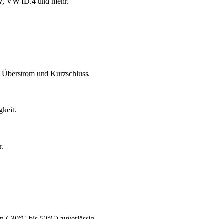
MW, VW ID.4 und mehr.
, Überstrom und Kurzschluss.
keit.
r.
 (-30°C bis 50°C) zuverlässig.