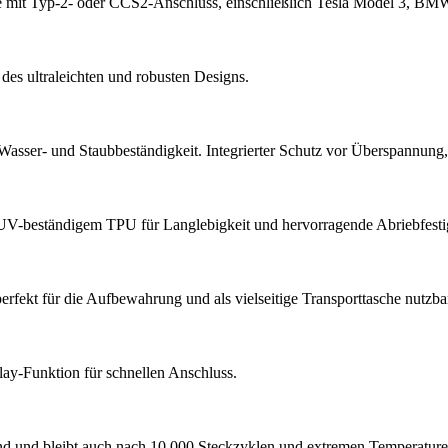
le mit Typ-2- oder CCS2-Anschluss, einschließlich Tesla Model 3, B
es ultraleichten und robusten Designs.
 Wasser- und Staubbeständigkeit. Integrierter Schutz vor Überspannung
 UV-beständigem TPU für Langlebigkeit und hervorragende Abriebfestig
erfekt für die Aufbewahrung und als vielseitige Transporttasche nutzba
ay-Funktion für schnellen Anschluss.
and und bleibt auch nach 10.000 Steckzyklen und extremen Temperaturen