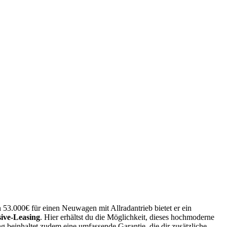
 53.000€ für einen Neuwagen mit Allradantrieb bietet er ein
ive-Leasing
. Hier erhältst du die Möglichkeit, dieses hochmoderne
beinhaltet zudem eine umfassende Garantie, die dir zusätzliche