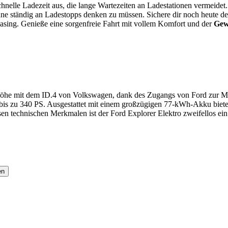
schnelle Ladezeit aus, die lange Wartezeiten an Ladestationen vermeid
ohne ständig an Ladestopps denken zu müssen. Sichere dir noch heute 
asing. Genieße eine sorgenfreie Fahrt mit vollem Komfort und der
Gew
enhöhe mit dem ID.4 von Volkswagen, dank des Zugangs von Ford zur 
 bis zu 340 PS. Ausgestattet mit einem großzügigen 77-kWh-Akku bie
en technischen Merkmalen ist der Ford Explorer Elektro zweifellos ei
en