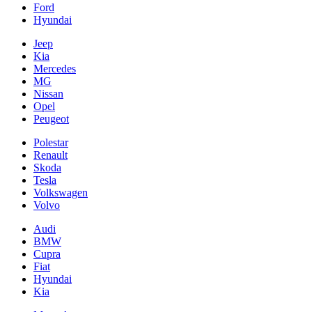
Ford
Hyundai
Jeep
Kia
Mercedes
MG
Nissan
Opel
Peugeot
Polestar
Renault
Skoda
Tesla
Volkswagen
Volvo
Audi
BMW
Cupra
Fiat
Hyundai
Kia