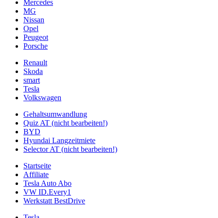
Mercedes
MG
Nissan
Opel
Peugeot
Porsche
Renault
Skoda
smart
Tesla
Volkswagen
Gehaltsumwandlung
Quiz AT (nicht bearbeiten!)
BYD
Hyundai Langzeitmiete
Selector AT (nicht bearbeiten!)
Startseite
Affiliate
Tesla Auto Abo
VW ID.Every1
Werkstatt BestDrive
Tesla