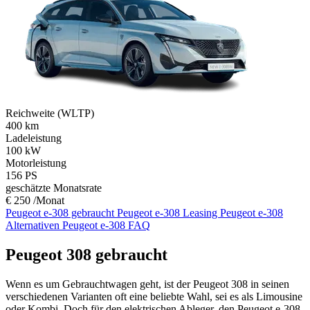
Reichweite (WLTP)
400
km
Ladeleistung
100
kW
Motorleistung
156
PS
geschätzte Monatsrate
€ 250 /Monat
Peugeot e-308 gebraucht
Peugeot e-308 Leasing
Peugeot e-308
Alternativen
Peugeot e-308 FAQ
Peugeot 308 gebraucht
Wenn es um Gebrauchtwagen geht, ist der Peugeot 308 in seinen
verschiedenen Varianten oft eine beliebte Wahl, sei es als Limousine
oder Kombi. Doch für den elektrischen Ableger, den Peugeot e-308,