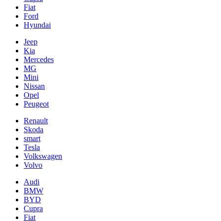
Fiat
Ford
Hyundai
Jeep
Kia
Mercedes
MG
Mini
Nissan
Opel
Peugeot
Renault
Skoda
smart
Tesla
Volkswagen
Volvo
Audi
BMW
BYD
Cupra
Fiat