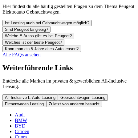
Hier findest du alle häufig gestellten Fragen zu dem Thema Peugeot
Elektroauto Gebrauchtwagen.
Ist Leasing auch bei Gebrauchtwagen möglich?
Sind Peugeot langlebig?
Welche E-Autos gibt es bei Peugeot?
Welches ist der beste Peugeot?
Kann man ein 5 Jahre altes Auto leasen?
Alle FAQs ansehen
Weiterführende Links
Entdecke alle Marken im privaten & gewerblichen All-Inclusive
Leasing.
All-Inclusive E-Auto Leasing
Gebrauchtwagen Leasing
Firmenwagen Leasing
Zuletzt von anderen besucht
Audi
BMW
BYD
Citroen
Cupra