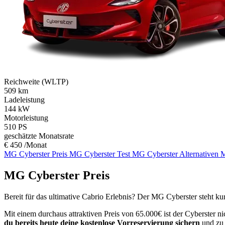
Reichweite (WLTP)
509
km
Ladeleistung
144
kW
Motorleistung
510
PS
geschätzte Monatsrate
€ 450 /Monat
MG Cyberster Preis
MG Cyberster Test
MG Cyberster Alternativen
M
MG Cyberster Preis
Bereit für das ultimative Cabrio Erlebnis? Der MG Cyberster steht kur
Mit einem durchaus attraktiven Preis von 65.000€ ist der Cyberster ni
du bereits heute deine kostenlose Vorreservierung sichern
und zu 