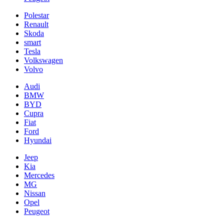
Polestar
Renault
Skoda
smart
Tesla
Volkswagen
Volvo
Audi
BMW
BYD
Cupra
Fiat
Ford
Hyundai
Jeep
Kia
Mercedes
MG
Nissan
Opel
Peugeot