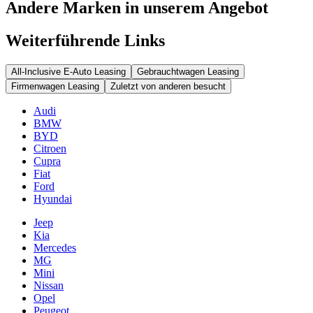
Andere Marken in unserem Angebot
Weiterführende Links
All-Inclusive E-Auto Leasing
Gebrauchtwagen Leasing
Firmenwagen Leasing
Zuletzt von anderen besucht
Audi
BMW
BYD
Citroen
Cupra
Fiat
Ford
Hyundai
Jeep
Kia
Mercedes
MG
Mini
Nissan
Opel
Peugeot