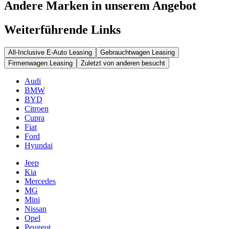
Andere Marken in unserem Angebot
Weiterführende Links
All-Inclusive E-Auto Leasing
Gebrauchtwagen Leasing
Firmenwagen Leasing
Zuletzt von anderen besucht
Audi
BMW
BYD
Citroen
Cupra
Fiat
Ford
Hyundai
Jeep
Kia
Mercedes
MG
Mini
Nissan
Opel
Peugeot