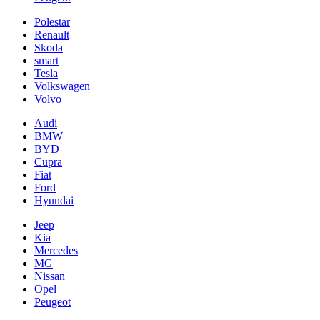
Polestar
Renault
Skoda
smart
Tesla
Volkswagen
Volvo
Audi
BMW
BYD
Cupra
Fiat
Ford
Hyundai
Jeep
Kia
Mercedes
MG
Nissan
Opel
Peugeot