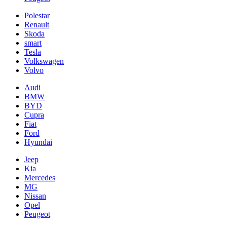
Polestar
Renault
Skoda
smart
Tesla
Volkswagen
Volvo
Audi
BMW
BYD
Cupra
Fiat
Ford
Hyundai
Jeep
Kia
Mercedes
MG
Nissan
Opel
Peugeot