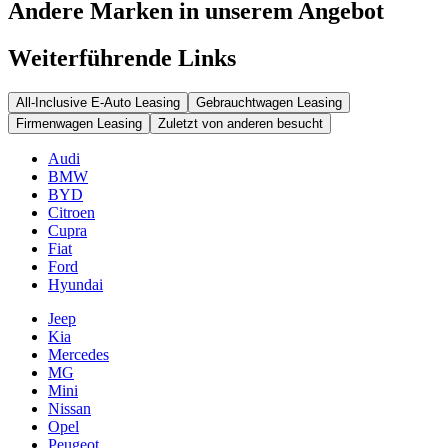
Andere Marken in unserem Angebot
Weiterführende Links
All-Inclusive E-Auto Leasing
Gebrauchtwagen Leasing
Firmenwagen Leasing
Zuletzt von anderen besucht
Audi
BMW
BYD
Citroen
Cupra
Fiat
Ford
Hyundai
Jeep
Kia
Mercedes
MG
Mini
Nissan
Opel
Peugeot