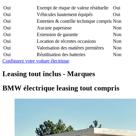
Oui
Exempt de risque de valeur résiduelle
Oui
Oui
Véhicules hautement équipés
Oui
Oui
Entretien & contrôle technique compris
Non
Oui
Aucune paperasse
Non
Oui
Extension de garantie
Non
Oui
Location de récentes occasions
Non
Oui
Valorisation des matières premières
Non
Oui
Réutilisation des batteries
Non
Configurez votre voiture électrique
Leasing tout inclus - Marques
BMW électrique leasing tout compris