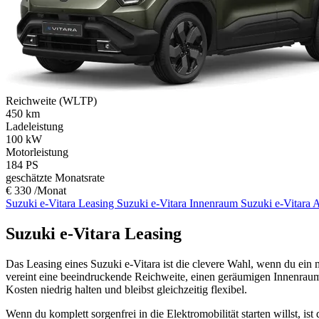
Reichweite (WLTP)
450
km
Ladeleistung
100
kW
Motorleistung
184
PS
geschätzte Monatsrate
€ 330 /Monat
Suzuki e-Vitara Leasing
Suzuki e-Vitara Innenraum
Suzuki e-Vitara 
Suzuki e-Vitara Leasing
Das Leasing eines Suzuki e-Vitara ist die clevere Wahl, wenn du ein
vereint eine beeindruckende Reichweite, einen geräumigen Innenraum u
Kosten niedrig halten und bleibst gleichzeitig flexibel.
Wenn du komplett sorgenfrei in die Elektromobilität starten willst, 