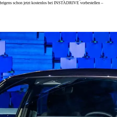
ch übrigens schon jetzt kostenlos bei INSTADRIVE vorbestellen –