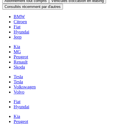
Abonnement tout compris
Véhicules d'occasion en leasing
Consultés récemment par d'autres
BMW
Citroen
Fiat
Hyundai
Jeep
Kia
MG
Peugeot
Renault
Skoda
Tesla
Tesla
Volkswagen
Volvo
Fiat
Hyundai
Kia
Peugeot