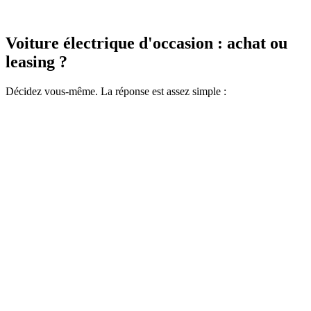
Voiture électrique d'occasion : achat ou
leasing ?
Décidez vous-même. La réponse est assez simple :