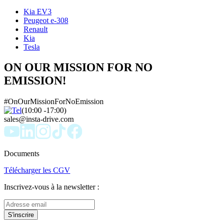
Kia EV3
Peugeot e-308
Renault
Kia
Tesla
ON OUR MISSION FOR NO
EMISSION!
#OnOurMissionForNoEmission
(10:00 -17:00)
sales@insta-drive.com
Documents
Télécharger les CGV
Inscrivez-vous à la newsletter :
S'inscrire