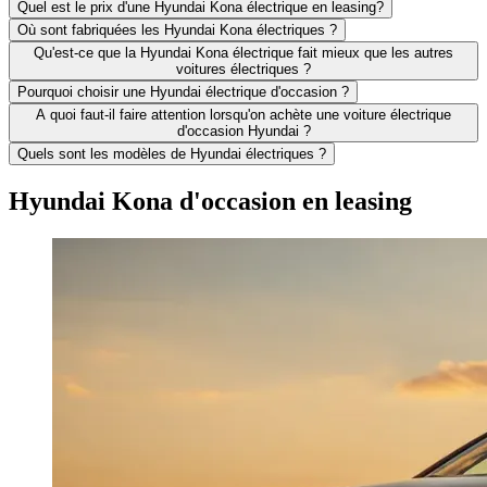
Quel est le prix d'une Hyundai Kona électrique en leasing?
Où sont fabriquées les Hyundai Kona électriques ?
Qu'est-ce que la Hyundai Kona électrique fait mieux que les autres
voitures électriques ?
Pourquoi choisir une Hyundai électrique d'occasion ?
A quoi faut-il faire attention lorsqu'on achète une voiture électrique
d'occasion Hyundai ?
Quels sont les modèles de Hyundai électriques ?
Hyundai Kona d'occasion en leasing