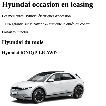
Hyundai occasion en leasing
Les meilleures Hyundai électriques d'occasion
100% garantie sur la batterie & sur toute la durée du contrat
Forfait tout inclus
Hyundai du mois
Hyundai IONIQ 5 LR AWD