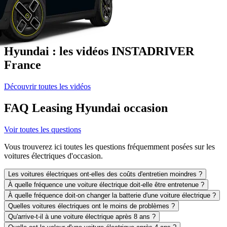
Hyundai : les vidéos INSTADRIVER
France
Découvrir toutes les vidéos
FAQ Leasing Hyundai occasion
Voir toutes les questions
Vous trouverez ici toutes les questions fréquemment posées sur les
voitures électriques d'occasion.
Les voitures électriques ont-elles des coûts d'entretien moindres ?
À quelle fréquence une voiture électrique doit-elle être entretenue ?
À quelle fréquence doit-on changer la batterie d'une voiture électrique ?
Quelles voitures électriques ont le moins de problèmes ?
Qu'arrive-t-il à une voiture électrique après 8 ans ?