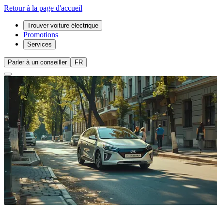
Retour à la page d'accueil
Trouver voiture électrique
Promotions
Services
Parler à un conseiller
FR