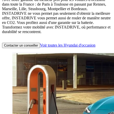
dans toute la France : de Paris à Toulouse en passant par Rennes,
Marseille, Lille, Strasbourg, Montpellier et Bordeaux.
INSTADRIVE ne vous permet pas seulement d'obtenir la meilleure
offre, INSTADRIVE vous permet aussi de rouler de manière neutre
en CO2. Vous profitez aussi d'une garantie sur la batterie.
Transformez votre mobilité avec INSTADRIVE, où performance et
durabilité se rencontrent.
Voir toutes les Hyundai d'occasion
Contacter un conseiller