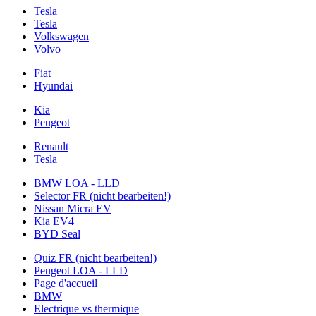
Tesla
Tesla
Volkswagen
Volvo
Fiat
Hyundai
Kia
Peugeot
Renault
Tesla
BMW LOA - LLD
Selector FR (nicht bearbeiten!)
Nissan Micra EV
Kia EV4
BYD Seal
Quiz FR (nicht bearbeiten!)
Peugeot LOA - LLD
Page d'accueil
BMW
Electrique vs thermique