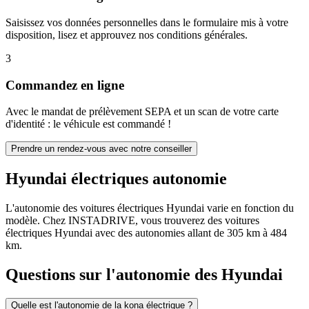
Saisissez vos données personnelles dans le formulaire mis à votre
disposition, lisez et approuvez nos conditions générales.
3
Commandez en ligne
Avec le mandat de prélèvement SEPA et un scan de votre carte
d'identité : le véhicule est commandé !
Prendre un rendez-vous avec notre conseiller
Hyundai électriques autonomie
L'autonomie des voitures électriques Hyundai varie en fonction du
modèle. Chez INSTADRIVE, vous trouverez des voitures
électriques Hyundai avec des autonomies allant de 305 km à 484
km.
Questions sur l'autonomie des Hyundai
Quelle est l'autonomie de la kona électrique ?