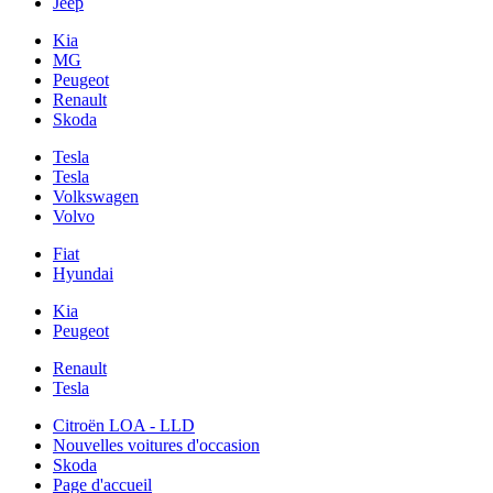
Jeep
Kia
MG
Peugeot
Renault
Skoda
Tesla
Tesla
Volkswagen
Volvo
Fiat
Hyundai
Kia
Peugeot
Renault
Tesla
Citroën LOA - LLD
Nouvelles voitures d'occasion
Skoda
Page d'accueil