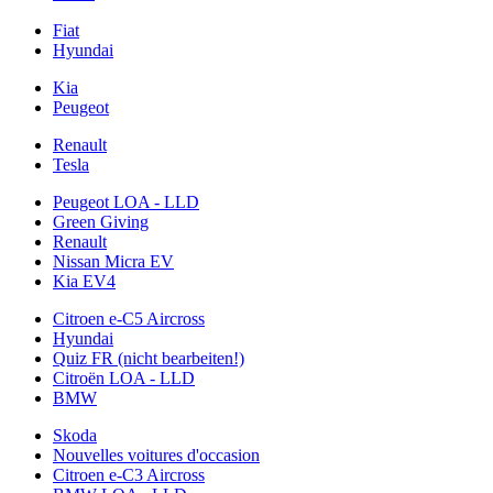
Fiat
Hyundai
Kia
Peugeot
Renault
Tesla
Peugeot LOA - LLD
Green Giving
Renault
Nissan Micra EV
Kia EV4
Citroen e-C5 Aircross
Hyundai
Quiz FR (nicht bearbeiten!)
Citroën LOA - LLD
BMW
Skoda
Nouvelles voitures d'occasion
Citroen e-C3 Aircross