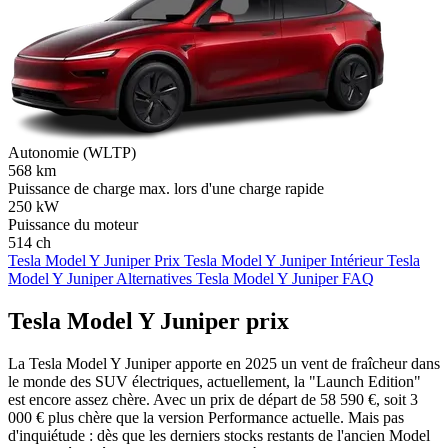
Autonomie (WLTP)
568
km
Puissance de charge max. lors d'une charge rapide
250
kW
Puissance du moteur
514
ch
Tesla Model Y Juniper Prix
Tesla Model Y Juniper Intérieur
Tesla
Model Y Juniper Alternatives
Tesla Model Y Juniper FAQ
Tesla Model Y Juniper prix
La Tesla Model Y Juniper apporte en 2025 un vent de fraîcheur dans
le monde des SUV électriques, actuellement, la "Launch Edition"
est encore assez chère. Avec un prix de départ de 58 590 €, soit 3
000 € plus chère que la version Performance actuelle. Mais pas
d'inquiétude : dès que les derniers stocks restants de l'ancien Model