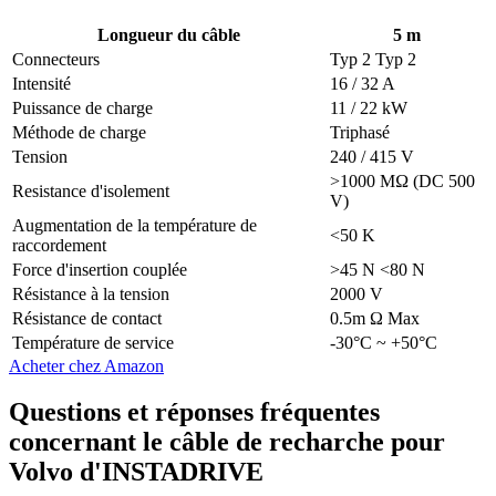
Longueur du câble
5 m
Connecteurs
Typ 2 Typ 2
Intensité
16 / 32 A
Puissance de charge
11 / 22 kW
Méthode de charge
Triphasé
Tension
240 / 415 V
>1000 MΩ (DC 500
Resistance d'isolement
V)
Augmentation de la température de
<50 K
raccordement
Force d'insertion couplée
>45 N <80 N
Résistance à la tension
2000 V
Résistance de contact
0.5m Ω Max
Température de service
-30°C ~ +50°C
Acheter chez Amazon
Questions et réponses fréquentes
concernant le câble de recharche pour
Volvo d'INSTADRIVE