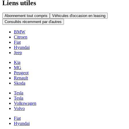
Liens utiles
Abonnement tout compris
Véhicules d'occasion en leasing
Consultés récemment par d'autres
BMW
Citroen
Fiat
Hyundai
Jeep
Kia
MG
Peugeot
Renault
Skoda
Tesla
Tesla
Volkswagen
Volvo
Fiat
Hyundai