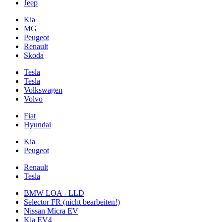
Jeep
Kia
MG
Peugeot
Renault
Skoda
Tesla
Tesla
Volkswagen
Volvo
Fiat
Hyundai
Kia
Peugeot
Renault
Tesla
BMW LOA - LLD
Selector FR (nicht bearbeiten!)
Nissan Micra EV
Kia EV4