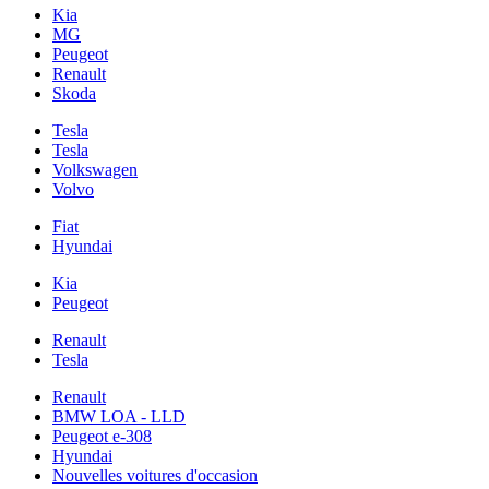
Kia
MG
Peugeot
Renault
Skoda
Tesla
Tesla
Volkswagen
Volvo
Fiat
Hyundai
Kia
Peugeot
Renault
Tesla
Renault
BMW LOA - LLD
Peugeot e-308
Hyundai
Nouvelles voitures d'occasion